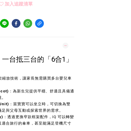
加入追蹤清單
計：一台抵三台的「6合1」
特的框架縮放技術，讓家長無需購買多台嬰兒車
cot)
：為新生兒提供平穩、舒適且具備通
境。
nit)
：當寶寶可以坐立時，可切換為雙
滿足與父母互動或探索世界的需求。
y)
：透過更換窄款框架配件，IQ 可以轉變
且適合旅行的傘車，甚至能滿足登機尺寸