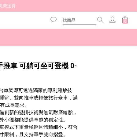
免費送貨 
立即購買
嬰兒手推車 可躺可坐可登機 0-
：一台車架即可透過獨家的專利縮放技
睡籃、雙向推車或輕便旅行傘車，滿
的所有成長需求。
備創新的懸掛技術與無氣耐磨輪胎，
外小徑都能提供卓越的穩定性。
車模式下重量極輕且體積細小，符合
寸限制，且支持單手雙向摺疊。