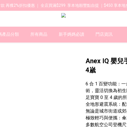
款 再獲2%折扣優惠 ｜ 全店買滿$299  享本地順豐點自提 ｜$450 享本地
媽產品分類
所有商品
新手媽媽必讀
門店資訊
Anex IQ 
4嵗
6 合 1 百變功能
術，靈活切換為初生
足寶寶 0 至 4 歲
全地形避震系統：配
無論是城市街道或郊
極致輕巧與便攜：傘
多數航空公司登機尺