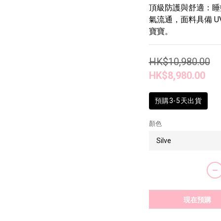
頂級防護與舒適：睡
氣流通，面料具備 U
寶寶。
HK$10,980.00
HK$8,980.00
預購3-5天出貨
顏色
現在預購