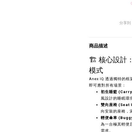
分享到
商品描述
🏗️ 核心設
模式
Anex IQ 透過獨
即可應對所有場景：
初生睡籃 (Carry
風設計的睡眠環
雙向座椅 (Seat U
向安裝的座椅，
輕便傘車 (Bugg
為一台極其輕便
需求。