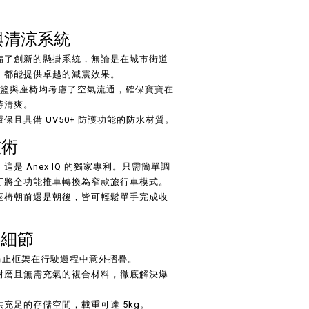
掛與清涼系統
備了創新的懸掛系統，無論是在城市街道
，都能提供卓越的減震效果。
籃與座椅均考慮了空氣流通，確保寶寶在
持清爽。
保且具備 UV50+ 防護功能的防水材質。
技術
：這是 Anex IQ 的獨家專利。只需簡單調
可將全功能推車轉換為窄款旅行車模式。
座椅朝前還是朝後，皆可輕鬆單手完成收
心細節
防止框架在行駛過程中意外摺疊。
耐磨且無需充氣的複合材料，徹底解決爆
供充足的存儲空間，載重可達 5kg。