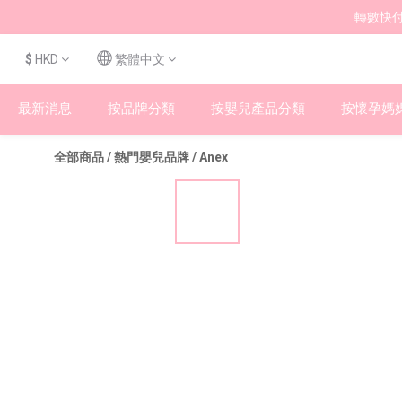
轉數快付
$
HKD
繁體中文
最新消息
按品牌分類
按嬰兒產品分類
按懷孕媽
全部商品
/
熱門嬰兒品牌
/
Anex