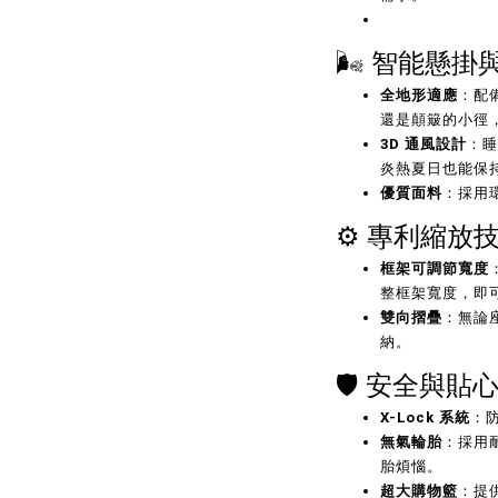
🌬️ 智能懸
全地形適應
：配
還是顛簸的小徑
3D 通風設計
：睡
炎熱夏日也能保
優質面料
：採用環
⚙️ 專利縮放
框架可調節寬度
整框架寬度，即
雙向摺疊
：無論
納。
🛡️ 安全與貼
X-Lock 系統
：
無氣輪胎
：採用
胎煩惱。
超大購物籃
：提