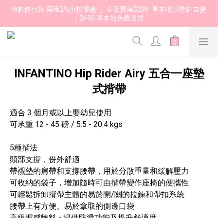
轉數快付款 再獲2%折扣優惠 ｜ 全店買滿$299  享本地順豐點自提 
｜$450 享本地免費送貨 
INFANTINO Hip Rider Airy 五合一座墊
式揹帶
適合 3 個月或以上嬰幼兒使用
可承重 12 - 45 磅 / 5.5 - 20.4 kgs
5種揹法
頭部支撐，份外舒適
帶襯墊的肩帶和支撐腰帶，用於分散重量和緩解壓力
可收納的袋子，增加隨時可由揹帶變作座椅的便攜性
可輕鬆拆卸揹帶主體的易於開/關的拉鍊和帶扣系統
腰帶上有方便、易於拿取的側邊口袋
高級握感物料 - 提供防滑功能及提升舒適度