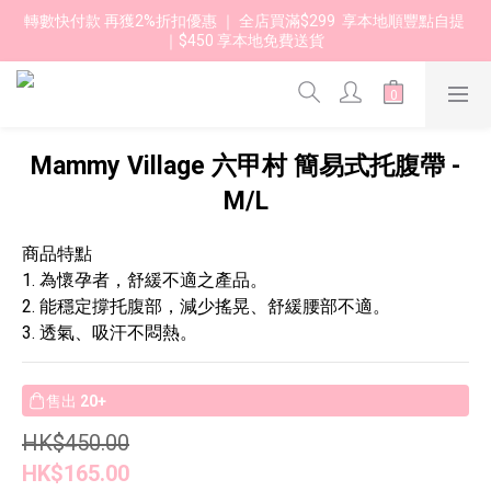
轉數快付款 再獲2%折扣優惠 ｜ 全店買滿$299  享本地順豐點自提 
｜$450 享本地免費送貨 
Mammy Village 六甲村 簡易式托腹帶 -
M/L
商品特點
1. 為懷孕者，舒緩不適之產品。
2. 能穩定撐托腹部，減少搖晃、舒緩腰部不適。
3. 透氣、吸汗不悶熱。
售出
20+
HK$450.00
HK$165.00