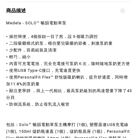
商品描述
Medela - SOLO™ 暢韻電動單泵
• 操控簡便，4個按鈕一目了然，設９個吸力調控
• 二段吸啜模式奶泵，模仿嬰兒吸啜的節奏，刺激泵奶量
• 少配件，容易組裝及清潔
• 輕巧，細小
• 內置可充電電池，完全充電後可泵奶６次，隨時隨地泵奶更方便
• 使用USB Type-C接口，充電速度更快
• 使用PersonalFit Flex™ 舒悅版吸奶喇叭，提升舒適度，同時增
加11.8%的泵奶量
• 顯注更寧靜 ，與上一代相比，最高泵奶級別的馬達聲量下降了45
分貝
• 防倒流系統，防止母乳流入喉管
包括：Solo™ 暢韻電動單泵主機摩打 (1個), 變壓器連USB充電線
(1個), 150ml 儲奶瓶連蓋 (1個)，儲奶瓶底座 (1個)，PersonalFit