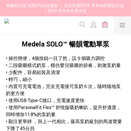
轉數快付款 再獲2%折扣優惠 ｜ 全店買滿$299  享本地順豐點自提 
｜$450 享本地免費送貨 
Medela SOLO™ 暢韻電動單泵
• 操控簡便，4個按鈕一目了然，設９個吸力調控
• 二段吸啜模式奶泵，模仿嬰兒吸啜的節奏，刺激泵奶量
• 少配件，容易組裝及清潔
• 輕巧，細小
• 內置可充電電池，完全充電後可泵奶６次，隨時隨地泵
奶更方便
• 使用USB Type-C接口，充電速度更快
• 使用PersonalFit Flex™ 舒悅版吸奶喇叭，提升舒適度，
同時增加11.8%的泵奶量
• 顯注更寧靜 ，與上一代相比，最高泵奶級別的馬達聲量
下降了45分貝