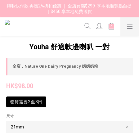
轉數快付款 再獲2%折扣優惠 ｜ 全店買滿$299  享本地順豐點自提 
｜$450 享本地免費送貨 
Youha 舒適軟邊喇叭 一對
全店，Nature One Dairy Pregnancy 媽媽奶粉
HK$98.00
發貨需要2至3日
尺寸