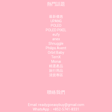
熱門話題
最新優惠
UPANG
POLED
POLED PIXEL
eufy
anex
Shnuggle
Philips Avent
Orbit Baby
TernX
Monai
精選產品
旅行用品
清貨專區
聯絡我們
Email: readygoeasybuy@gmail.com
WhatsApp：+852-5741-8331