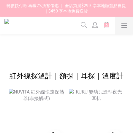
轉數快付款 再獲2%折扣優惠 ｜ 全店買滿$299  享本地順豐點自提 
｜$450 享本地免費送貨 
紅外線探溫計｜額探｜耳探｜溫度計