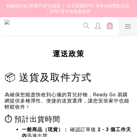
轉數快付款 再獲2%折扣優惠 ｜ 全店買滿$299  享本地順豐點自提 
｜$450 享本地免費送貨 
運送政策
📦 送貨及取件方式
為確保您能盡快收到心儀的育兒好物，Ready Go 易購
網提供多種彈性、便捷的送貨選擇，讓您安坐家中也能
輕鬆收件！
⏱️ 預計出貨時間
一般商品（現貨）：
確認訂單後
2 - 3 個工作天
內
迅速出貨。