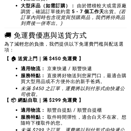
大型床品（如需訂購）：
由於體積較大或需原廠
調貨，確認訂單後約需
5 - 7 個工作天
出貨。
(若
訂單內同時包含現貨與預購商品，我們將待商品
到齊後一併寄出。)
🚚 免運費優惠與送貨方式
為了減輕您的負擔，我們提供以下免運費門檻與配送選
項：
【 🏠 送貨上門｜滿 $450 免運費 】
適用物流：
京東快遞 / 順豐快遞
服務特點：
直接將好物送到您家門口，最適合購
買大型用品或不方便外出的新手爸媽。
未滿 $450 之訂單，運費將以到付形式由快遞公
司收取。
【 📦 網點自取｜滿 $299 免運費 】
適用物流：
順豐自提點 / 順豐自提櫃
服務特點：
取件時間彈性，適合白天不在家、想
隨時下樓取件的您。
未滿 $299 之訂單，運費將以到付形式由快遞公