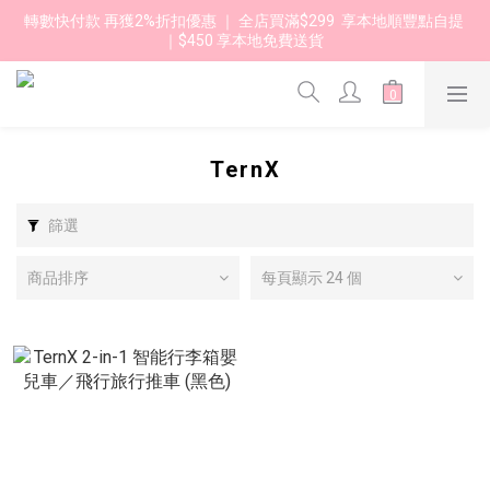
轉數快付款 再獲2%折扣優惠 ｜ 全店買滿$299  享本地順豐點自提 
｜$450 享本地免費送貨 
TernX
篩選
商品排序
每頁顯示 24 個