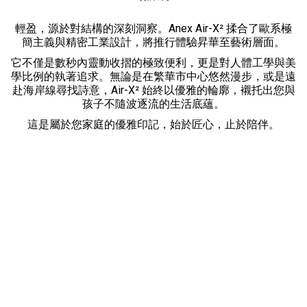
輕盈，源於對結構的深刻洞察。Anex Air-X² 揉合了歐系極
簡主義與精密工業設計，將推行體驗昇華至藝術層面。
它不僅是數秒內靈動收摺的極致便利，更是對人體工學與美
學比例的執著追求。無論是在繁華市中心悠然漫步，或是遠
赴海岸線尋找詩意，Air-X² 始終以優雅的輪廓，襯托出您與
孩子不隨波逐流的生活底蘊。
這是屬於您家庭的優雅印記，始於匠心，止於陪伴。