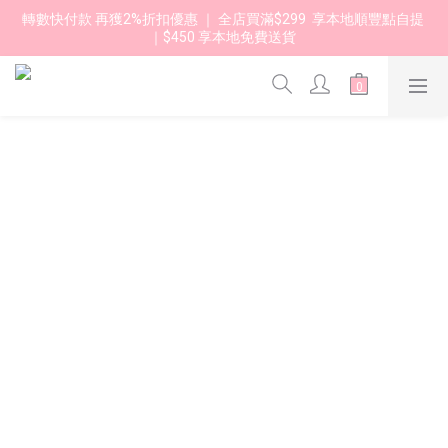
轉數快付款 再獲2%折扣優惠 ｜ 全店買滿$299  享本地順豐點自提 
｜$450 享本地免費送貨 