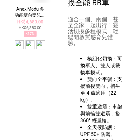
換全能 BB車
Anex Modu 多
功能雙向嬰兒車
適合一個、兩個，甚
| 模組化雙向推
HK$4,680.00
至全家一起出行！靈
車（適用新生兒
HK$6,380.00
活切換多種模式，輕
至 4 歲）
-27%
鬆開啟質感育兒體
驗。
模組化切換：可
換單人、雙人或載
物車模式。
雙向全平躺：支
援前後雙向，初生
至 4 歲適用（22
kg）。
雙重避震：車架
與前輪雙避震，搭
360° 輕量輪。
全天候防護：
UPF 50+ 防曬、