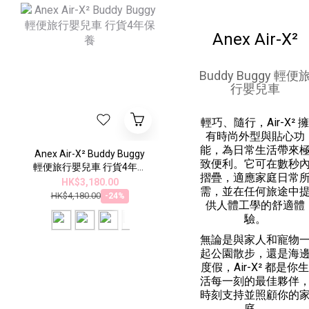
Anex Air-X²
Buddy Buggy 輕便
行嬰兒車
輕巧、隨行，Air-X² 擁
有時尚外型與貼心功
能，為日常生活帶來
Anex Air-X² Buddy Buggy
致便利。它可在數秒
輕便旅行嬰兒車 行貨4年保
摺疊，適應家庭日常
養
HK$3,180.00
需，並在任何旅途中
HK$4,180.00
-24%
供人體工學的舒適體
驗。
無論是與家人和寵物
起公園散步，還是海
度假，Air-X² 都是你生
活每一刻的最佳夥伴
時刻支持並照顧你的
庭。