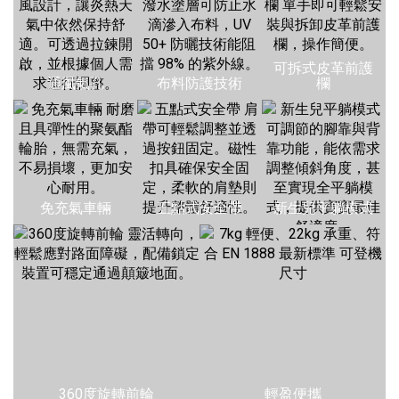
可拆式皮革前護
通風氣孔
布料防護技術
欄
免充氣車輛
五點式安全帶
新生兒平躺模式
360度旋轉前輪
輕盈便攜