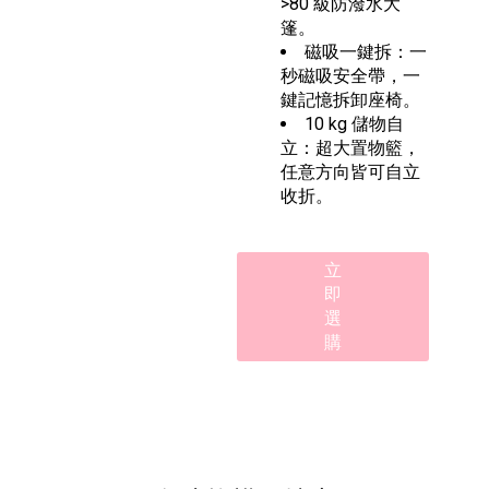
>80 級防潑水大
篷。
磁吸一鍵拆：一
秒磁吸安全帶，一
鍵記憶拆卸座椅。
10 kg 儲物自
立：超大置物籃，
任意方向皆可自立
收折。
立
即
選
購