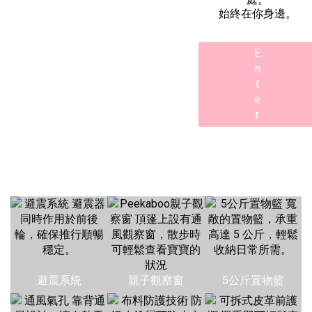
始終在你身邊。
E
n
t
e
r
避震系統
親子觀察窗
5公斤置物籃