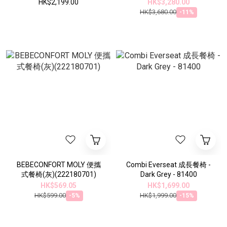
HK$2,199.00
HK$3,280.00
HK$3,680.00
-11%
BEBECONFORT MOLY 便攜
Combi Everseat 成長餐椅 -
式餐椅(灰)(222180701)
Dark Grey - 81400
HK$569.05
HK$1,699.00
HK$599.00
HK$1,999.00
-5%
-15%