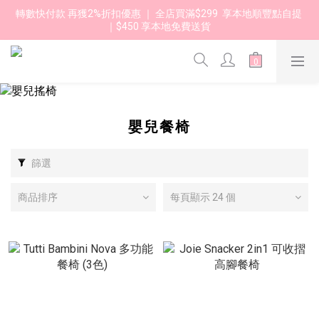
轉數快付款 再獲2%折扣優惠 ｜ 全店買滿$299  享本地順豐點自提 
｜$450 享本地免費送貨 
嬰兒餐椅
篩選
商品排序
每頁顯示 24 個