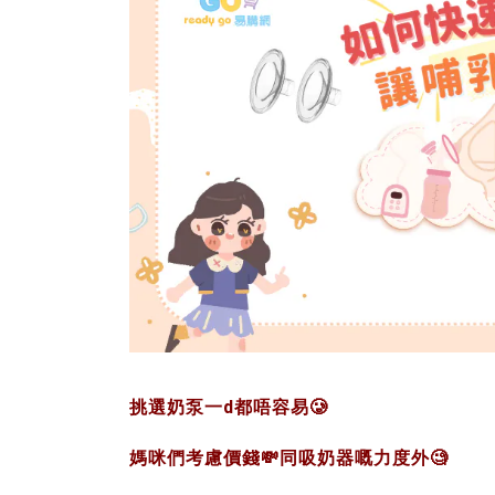
挑選奶泵一d都唔容易
🥲
媽咪們考慮價錢
💸
同吸奶器嘅力度外
🧐