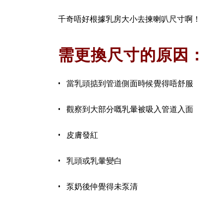
千奇唔好根據乳房大小去揀喇叭尺寸啊！
需更換尺寸的原因：
• 當乳頭掂到管道側面時候覺得唔舒服
• 觀察到大部分嘅乳暈被吸入管道入面
• 皮膚發紅
• 乳頭或乳暈變白
• 泵奶後仲覺得未泵清