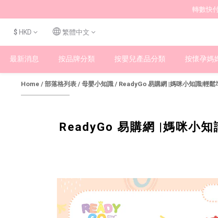
轉數快付
$
HKD
繁體中文
最新消息
按品牌分類
按嬰兒產品分類
按懷孕媽
Home
/
部落格列表
/
母嬰小知識
/
ReadyGo 易購網 |媽咪小知識
ReadyGo 易購網 |媽咪