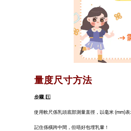
量度尺寸方法
步驟
1️⃣
使用軟尺係乳頭底部測量直徑，以毫米 (mm)
記住係橫跨中間，但唔好包埋乳暈！