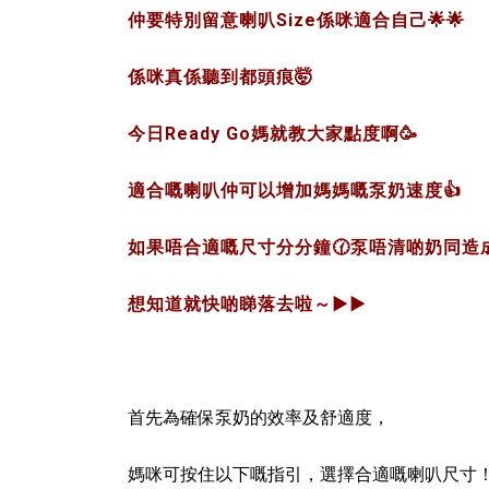
仲要特別留意喇叭Size係咪適合自己
🌟🌟
係咪真係聽到都頭痕
🤯
今日Ready Go媽就教大家點度啊
🥳
適合嘅喇叭仲可以增加媽媽嘅泵奶速度
👍
如果唔合適嘅尺寸分分鐘🕜泵唔清啲奶同造成乳腺
想知道就快啲睇落去啦～
▶️▶️
首先為確保泵奶的效率及舒適度，
媽咪可按住以下嘅指引，選擇合適嘅喇叭尺寸