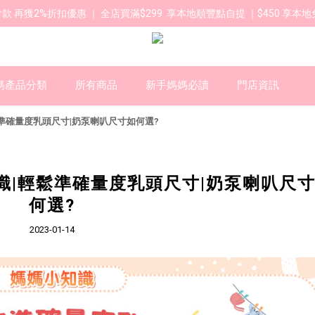
款 再獲2%折扣優惠 ｜ 全店買滿$299  享本地順豐點自提 ｜$450 享本地
媽產品分類
所有商品
新手媽媽必讀
門店資訊
|輕鬆準確量度乳頭尺寸|奶泵喇叭尺寸如何選?
小知識|輕鬆準確量度乳頭尺寸|奶泵喇叭尺
何選?
2023-01-14