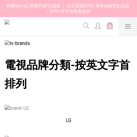
轉數快付款 再獲2%折扣優惠 ｜ 全店買滿$299  享本地順豐點自提 
｜$450 享本地免費送貨 
電視品牌分類-按英文字首
排列
LG