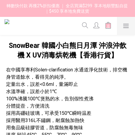
轉數快付款 再獲2%折扣優惠 ｜ 全店買滿$299  享本地順豐點自提 
｜$450 享本地免費送貨 
SnowBear 韓國小白熊日月潭 沖浪沖飲
機 X UV消毒烘乾機【香港行貨】
在中國享專利Solen-clarification 水通道淨化技術，排空機
身管道餘水，看得見的純淨。
定量出水，誤差<0.6ml，量滿即止
水溫準確，誤差小於1℃
100%沸騰100℃煲熟的水，告別假性煮沸
分體提壼，方便清洗
採用高硼硅玻璃，可承受150℃瞬時温差
採用醫用316L不鏽鋼，耐腐蝕加熱快
用食品級硅膠管道，防腐蝕無毒無味
溫度 預設45°C、55°C、70°C、90°C