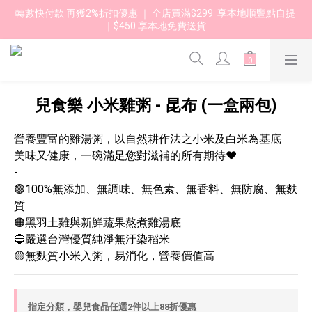
轉數快付款 再獲2%折扣優惠 ｜ 全店買滿$299  享本地順豐點自提 
｜$450 享本地免費送貨 
兒食樂 小米雞粥 - 昆布 (一盒兩包)
營養豐富的雞湯粥，以自然耕作法之小米及白米為基底
美味又健康，一碗滿足您對滋補的所有期待❤️
-
🟢100%無添加、無調味、無色素、無香料、無防腐、無麩
質
🟠黑羽土雞與新鮮蔬果熬煮雞湯底
🔵嚴選台灣優質純淨無汙染稻米
🟡無麩質小米入粥，易消化，營養價值高
指定分類，嬰兒食品任選2件以上88折優惠