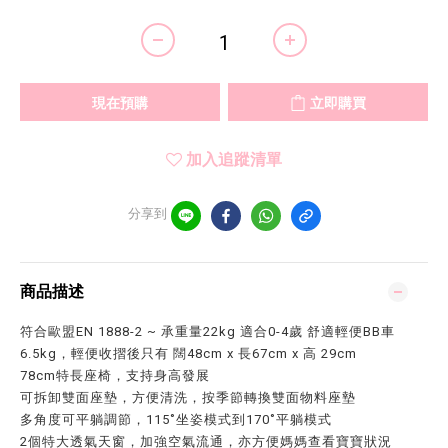
現在預購
立即購買
加入追蹤清單
分享到
商品描述
符合歐盟EN 1888-2 ~ 承重量22kg 適合0-4歲 舒適輕便BB車
6.5kg，輕便收摺後只有 闊48cm x 長67cm x 高 29cm
78cm特長座椅，支持身高發展
可拆卸雙面座墊，方便清洗，按季節轉換雙面物料座墊
多角度可平躺調節，115˚坐姿模式到170˚平躺模式
2個特大透氣天窗，加強空氣流通，亦方便媽媽查看寶寶狀況