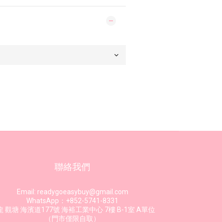
聯絡我們
Email: readygoeasybuy@gmail.com
WhatsApp：+852-5741-8331
 觀塘 海濱道177號 海裕工業中心 7樓 B-1室 A單位
（門市僅限自取）