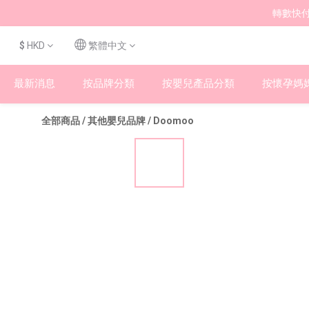
轉數快付
$
HKD
繁體中文
最新消息
按品牌分類
按嬰兒產品分類
按懷孕媽
全部商品
/
其他嬰兒品牌
/
Doomoo