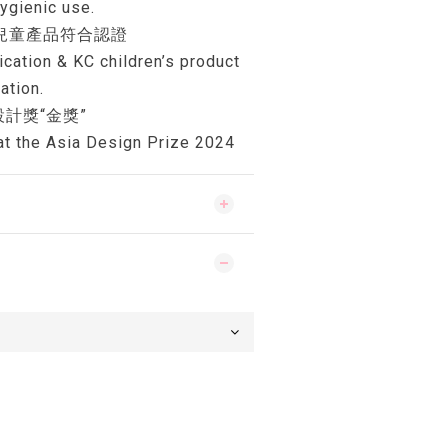
ygienic use.
C兒童產品符合認證
ication & KC children’s product
ation.
設計獎“金獎”
 at the Asia Design Prize 2024