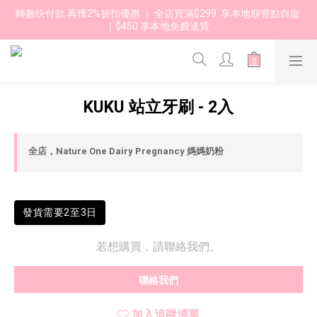
轉數快付款 再獲2%折扣優惠 ｜ 全店買滿$299  享本地順豐點自提 
｜$450 享本地免費送貨 
KUKU 站立牙刷 - 2入
全店，Nature One Dairy Pregnancy 媽媽奶粉
發貨需要2至3日
若想購買，請聯絡我們。
聯絡我們
加入追蹤清單