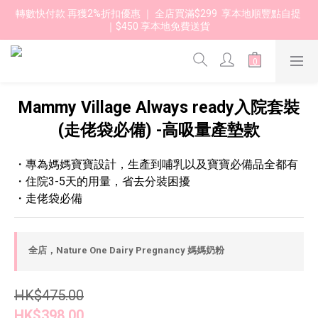
轉數快付款 再獲2%折扣優惠 ｜ 全店買滿$299  享本地順豐點自提 
｜$450 享本地免費送貨 
Mammy Village Always ready入院套裝
(走佬袋必備) -高吸量產墊款
・專為媽媽寶寶設計，生產到哺乳以及寶寶必備品全都有
・住院3-5天的用量，省去分裝困擾
・走佬袋必備
全店，Nature One Dairy Pregnancy 媽媽奶粉
HK$475.00
HK$398.00