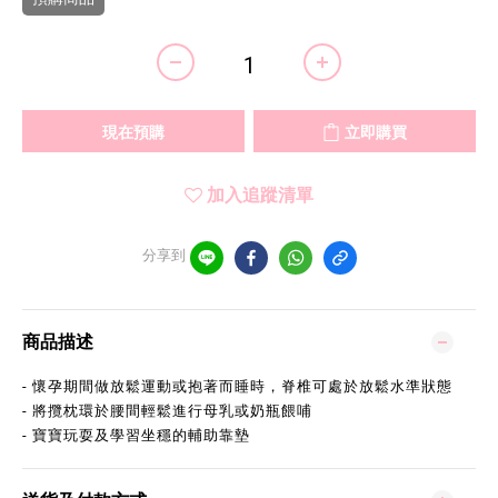
現在預購
立即購買
加入追蹤清單
分享到
商品描述
- 懷孕期間做放鬆運動或抱著而睡時，脊椎可處於放鬆水準狀態
- 將攬枕環於腰間輕鬆進行母乳或奶瓶餵哺
- 寶寶玩耍及學習坐穩的輔助靠墊