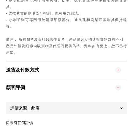
• 多功能刷具可用作清潔奶瓶、奶嘴、吸乳器配件等多種嬰兒餵食器
具。
• 柔軟紮實的刷毛既可輕刷，也可用力刷洗。
• 小刷子則可專門用於清潔細微部分。通風孔和刷架可讓刷具保持乾
爽。
備注： 所有圖片及資料只供作參考，產品圖片及描述與實物或有區別，
產品外觀及細節均以實物及代理商提供為準。資料如有更改，恕不另行
通知。
送貨及付款方式
顧客評價
尚未有任何評價