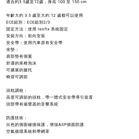
適合約3.5歲至12歲，身高 100 至 150 cm
年齡大約 3.5 歲至大約 12 歲都可以使用
ECE組別：ECE組別2/3
固定方法：使用 Isofix 系統固定
安裝方向：前向安裝
安全帶：使用汽車原有安全帶
坐墊：
肩部墊有側翼
舒適的座椅泡沫
可擴展的腿托
椅背可調節
頭枕調校：
高度可調節的頭枕，帶一體式安全帶導引裝置
頭部帶有揚聲器的音響系統
防護技術：
出色的側面碰撞保護，增強ASP側面防護
空氣循環系統和帶網罩