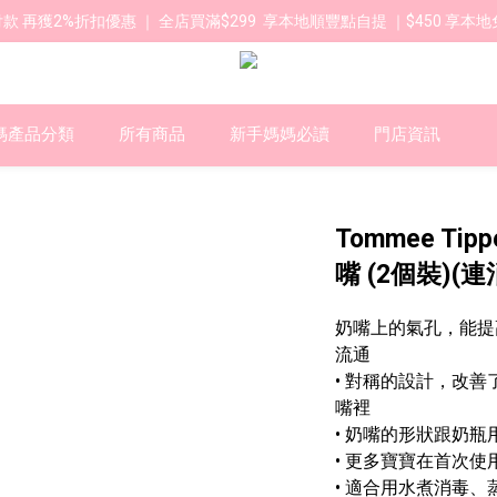
款 再獲2%折扣優惠 ｜ 全店買滿$299  享本地順豐點自提 ｜$450 享本地
媽產品分類
所有商品
新手媽媽必讀
門店資訊
Tommee Tip
嘴 (2個裝)(
奶嘴上的氣孔，能提
流通
• 對稱的設計，改
嘴裡
• 奶嘴的形狀跟奶
• 更多寶寶在首次使
• 適合用水煮消毒、蒸