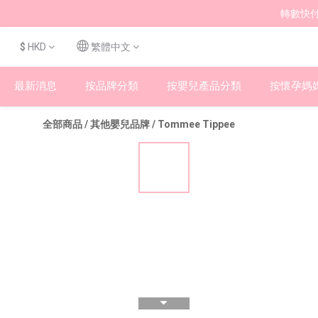
轉數快付
$
HKD
繁體中文
最新消息
按品牌分類
按嬰兒產品分類
按懷孕媽
全部商品
/
其他嬰兒品牌
/
Tommee Tippee