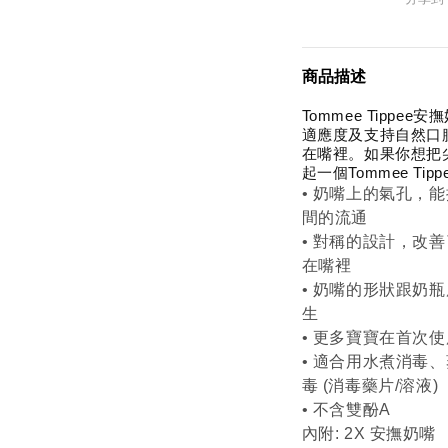
商品描述
Tommee Tipp
適應度及支持自然口
在嘴裡。如果你想把
起一個Tommee Ti
• 奶嘴上的氣孔，
間的流通
• 對稱的設計，改
在嘴裡
• 奶嘴的形狀跟奶
生
• 更多寶寶在首次使
• 適合用水煮消毒、
毒 (消毒藥片/溶液)
• 不含雙酚A
內附: 2X 安撫奶嘴