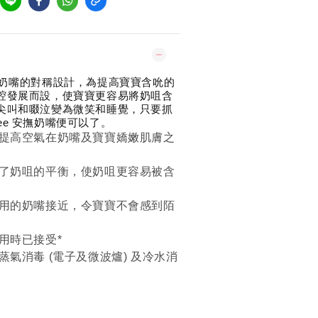
ee安撫奶嘴的對稱設計，為提高寶寶含吮的
腔發展而設，使寶寶更容易將奶咀含
尖叫和啜泣變為微笑和睡覺，只要抓
ppee 安撫奶嘴便可以了。
能提高空氣在奶嘴及寶寶嬌嫩肌膚之
善了奶咀的平衡，使奶咀更容易被含
瓶用的奶嘴接近，令寶寶不會感到陌
用時已接受*
蒸氣消毒 (電子及微波爐) 及冷水消