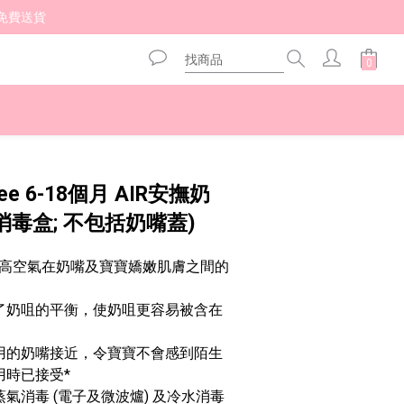
免費送貨 
立即購買
pee 6-18個月 AIR安撫奶
連消毒盒; 不包括奶嘴蓋)
高空氣在奶嘴及寶寶嬌嫩肌膚之間的
善了奶咀的平衡，使奶咀更容易被含在
瓶用的奶嘴接近，令寶寶不會感到陌生
用時已接受*
氣消毒 (電子及微波爐) 及冷水消毒 