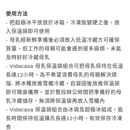
使用方法
-
把超極冰平放放於冰箱，冷凍致變硬之後，放
入保溫袋即可使用
-
母乳經新鮮準備後必須放入低溫冷藏方可確保
質量，但工作的母親可能會遇到很多麻煩，未能
及時好好冷藏母乳
- Vidacasa
母乳保溫袋組合可把母乳保持在低溫
長達
12
小時，為不希望浪費母乳的母親解決煩
惱
-
將冰種放進雪櫃冷藏，自凝固後放進保溫袋
即可隨身攜帶。並於整段辦公時間把準備好的母
乳冷藏儲存，無須將保溫袋再放入雪櫃內
- Vidacasa
保溫袋組合由冰袋及超極冰組成，能
長時間保持低溫攝氏長達
12
小時，有效保存冷凍
食