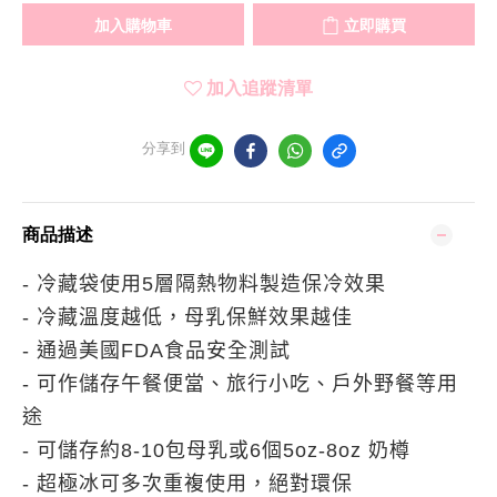
加入購物車
立即購買
加入追蹤清單
分享到
商品描述
-
冷藏袋使用
5
層隔熱物料製造保冷效果
-
冷藏溫度越低，母乳保鮮效果越佳
-
通過美國
FDA
食品安全測試
-
可作儲存午餐便當、旅行小吃、戶外野餐等用
途
-
可儲存約
8-10
包母乳或
6
個
5oz-8oz
奶樽
-
超極冰可多次重複使用，絕對環保