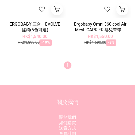
ERGOBABY 三合一EVOLVE
Ergobaby Omni 360 cool Air
搖椅(5色可選)
Mesh CARRIER 嬰兒背帶透
氣款 – 午夜藍
HK$1,540.00
HK$1,550.00
HK$1,899.00
HK$1,690.00
-19%
-8%
1
關於我們
關於我們
如何購買
送貨方式
會員計劃