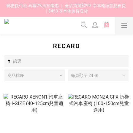
轉數快付款 再獲2%折扣優惠 ｜ 全店買滿$299  享本地順豐點自提 
｜$450 享本地免費送貨 
RECARO
篩選
商品排序
每頁顯示 24 個