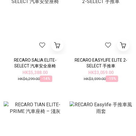
RECARO SALIA ELITE-
RECARO EASYLIFE ELITE 2-
SELECT 汽車安全座椅
SELECT 手推車
HK$5,388.00
HK$3,059.00
HK$6,299.00
HK$3,599.00
-14%
-15%