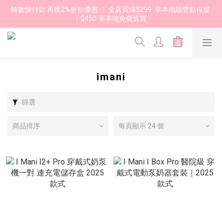
轉數快付款 再獲2%折扣優惠 ｜ 全店買滿$299  享本地順豐點自提 
｜$450 享本地免費送貨 
imani
篩選
商品排序
每頁顯示 24 個