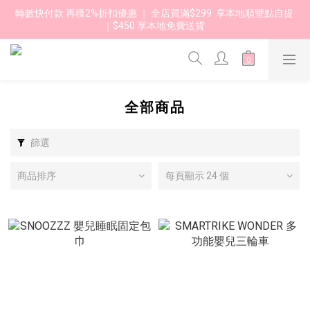
轉數快付款 再獲2%折扣優惠 ｜ 全店買滿$299  享本地順豐點自提 
｜$450 享本地免費送貨 
全部商品
篩選
商品排序
每頁顯示 24 個