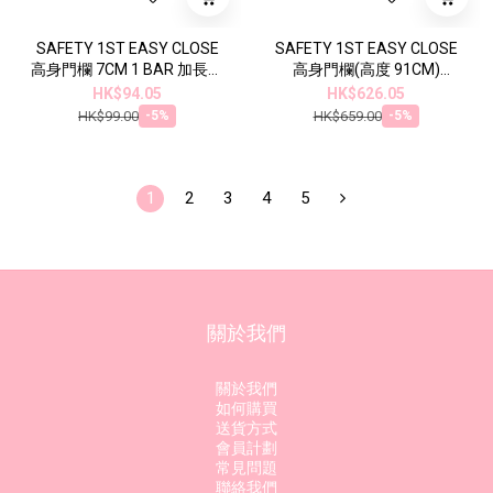
SAFETY 1ST EASY CLOSE
SAFETY 1ST EASY CLOSE
高身門欄 7CM 1 BAR 加長欄
高身門欄(高度 91CM)
(24254310）
(2424431000）
HK$94.05
HK$626.05
HK$99.00
HK$659.00
-5%
-5%
1
2
3
4
5
關於我們
關於我們
如何購買
送貨方式
會員計劃
常見問題
聯絡我們