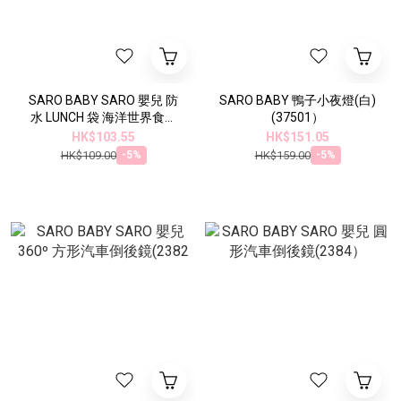
SARO BABY SARO 嬰兒 防
SARO BABY 鴨子小夜燈(白)
水 LUNCH 袋 海洋世界食物
(37501）
便利袋(藍色) 14.5 X 21.5 厘
HK$103.55
HK$151.05
米(75061）
HK$109.00
HK$159.00
-5%
-5%