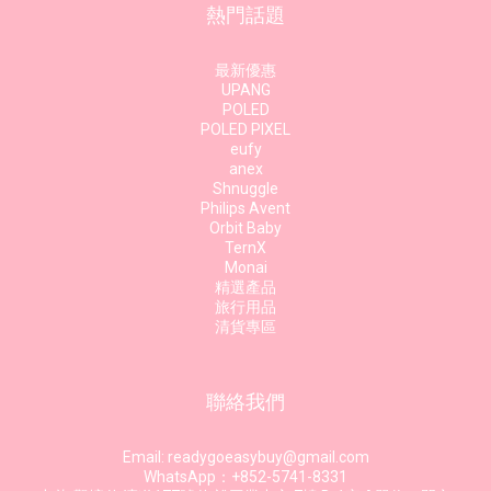
熱門話題
最新優惠
UPANG
POLED
POLED PIXEL
eufy
anex
Shnuggle
Philips Avent
Orbit Baby
TernX
Monai
精選產品
旅行用品
清貨專區
聯絡我們
Email: readygoeasybuy@gmail.com
WhatsApp：+852-5741-8331