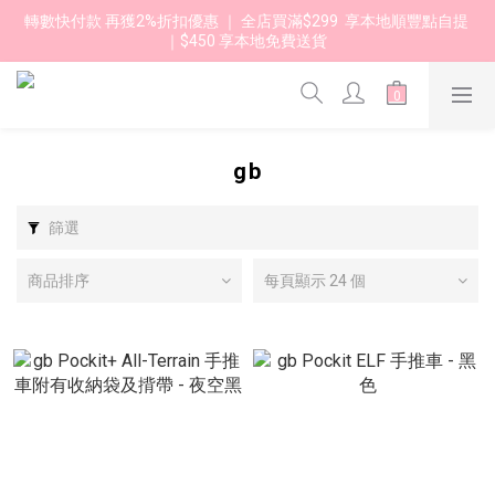
轉數快付款 再獲2%折扣優惠 ｜ 全店買滿$299  享本地順豐點自提 
｜$450 享本地免費送貨 
gb
篩選
商品排序
每頁顯示 24 個