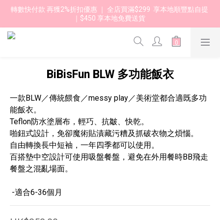
轉數快付款 再獲2%折扣優惠 ｜ 全店買滿$299  享本地順豐點自提 
｜$450 享本地免費送貨 
BiBisFun BLW 多功能飯衣
一款BLW／傳統餵食／messy play／美術堂都合適既多功
能飯衣。
Teflon防水塗層布，輕巧、抗皺、快乾。
啪鈕式設計，免卻魔術貼漬藏污糟及抓破衣物之煩惱。
自由轉換長中短袖，一年四季都可以使用。
百搭墊中空設計可使用吸盤餐盤，避免在外用餐時BB飛走
餐盤之混亂場面。
 -適合6-36個月