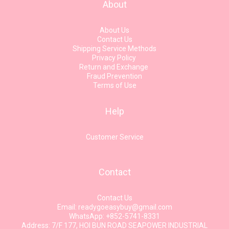
About
About Us
Contact Us
Shipping Service Methods
Privacy Policy
Return and Exchange
Fraud Prevention
Terms of Use
Help
Customer Service
Contact
Contact Us
Email: readygoeasybuy@gmail.com
WhatsApp: +852-5741-8331
Address: 7/F 177, HOI BUN ROAD SEAPOWER INDUSTRIAL