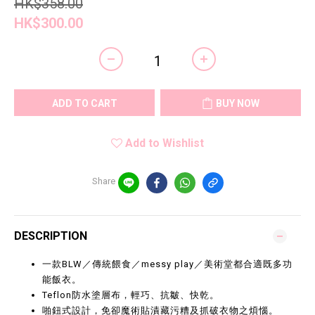
HK$358.00
HK$300.00
ADD TO CART
BUY NOW
Add to Wishlist
Share
DESCRIPTION
一款BLW／傳統餵食／messy play／美術堂都合適既多功
能飯衣。
Teflon防水塗層布，輕巧、抗皺、快乾。
啪鈕式設計，免卻魔術貼漬藏污糟及抓破衣物之煩惱。