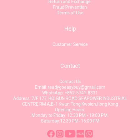
Return and Exchange
Fraud Prevention
Terms of Use
Help
Customer Service
Contact
Contact Us
Email: readygoeasybuy@gmail.com
WhatsApp: +852-5741-8331
Address: 7/F 177, HOI BUN ROAD SEAPOWER INDUSTRIAL
CENTRE RM A,B-1 Kwun Tong,Kwolon,Hong Kong
Opening Hours:
Monday to Friday: 12:30 PM - 19:00 PM.
Saturday:12:30 PM- 16:00 PM