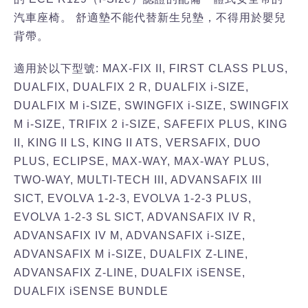
汽車座椅。 舒適墊不能代替新生兒墊，不得用於嬰兒
背帶。
適用於以下型號: MAX-FIX II, FIRST CLASS PLUS,
DUALFIX, DUALFIX 2 R, DUALFIX i-SIZE,
DUALFIX M i-SIZE, SWINGFIX i-SIZE, SWINGFIX
M i-SIZE, TRIFIX 2 i-SIZE, SAFEFIX PLUS, KING
II, KING II LS, KING II ATS, VERSAFIX, DUO
PLUS, ECLIPSE, MAX-WAY, MAX-WAY PLUS,
TWO-WAY, MULTI-TECH III, ADVANSAFIX III
SICT, EVOLVA 1-2-3, EVOLVA 1-2-3 PLUS,
EVOLVA 1-2-3 SL SICT, ADVANSAFIX IV R,
ADVANSAFIX IV M, ADVANSAFIX i-SIZE,
ADVANSAFIX M i-SIZE, DUALFIX Z-LINE,
ADVANSAFIX Z-LINE, DUALFIX iSENSE,
DUALFIX iSENSE BUNDLE