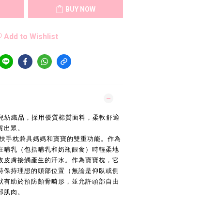
BUY NOW
Add to Wishlist
S 嬰兒紡織品，採用優質棉質面料，柔軟舒適
質出眾。
arma 扶手枕兼具媽媽和寶寶的雙重功能。作為
在哺乳（包括哺乳和奶瓶餵食）時輕柔地
收皮膚接觸產生的汗水。作為寶寶枕，它
時保持理想的頭部位置（無論是仰臥或側
狀有助於預防顱骨畸形，並允許頭部自由
部肌肉。