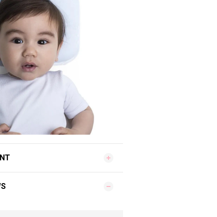
ENT
WS