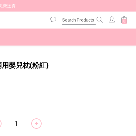
免費送貨 
BUY NOW
 兩用嬰兒枕(粉紅)