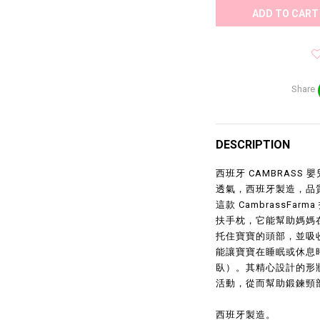
ADD TO CART
Share
DESCRIPTION
西班牙 CAMBRAS
透氣，西班牙製造，品
這款 CambrassF
扶手枕，它能幫助媽媽
托住寶寶的頭部，並吸
能讓寶寶在睡眠或休息
臥）。其精心設計的形
活動，從而幫助鍛鍊頸
西班牙製造。