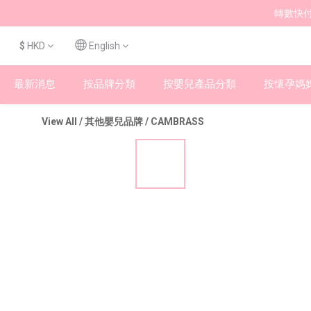
轉數快付
$
HKD
English
最新消息
按品牌分類
按嬰兒產品分類
按懷孕媽
View All
/
其他嬰兒品牌
/
CAMBRASS