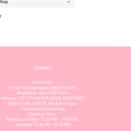
t
Contact
Contact Us
Email: readygoeasybuy@gmail.com
WhatsApp: +852-5741-8331
Address: 7/F 177, HOI BUN ROAD SEAPOWER
INDUSTRIAL CENTRE RM A,B-1 Kwun
Tong,Kwolon,Hong Kong
Opening Hours:
Monday to Friday: 12:30 PM - 19:00 PM.
Saturday:12:30 PM- 16:00 PM