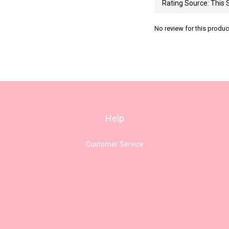
No review for this produc
Help
Customer Service