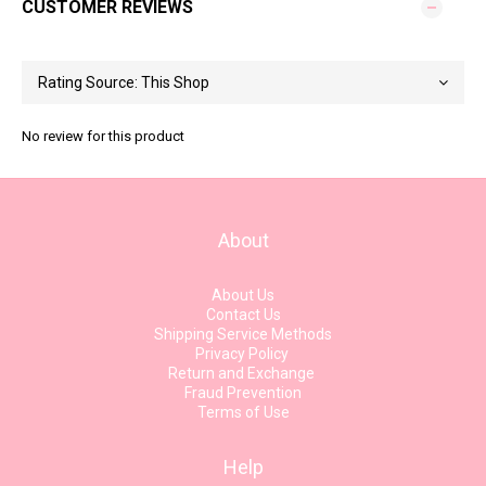
CUSTOMER REVIEWS
No review for this product
About
About Us
Contact Us
Shipping Service Methods
Privacy Policy
Return and Exchange
Fraud Prevention
Terms of Use
Help