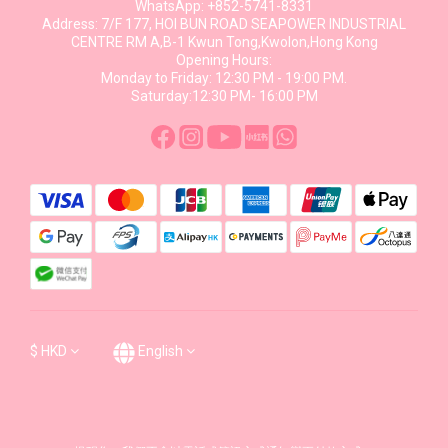
WhatsApp: +852-5741-8331
Address: 7/F 177, HOI BUN ROAD SEAPOWER INDUSTRIAL
CENTRE RM A,B-1 Kwun Tong,Kwolon,Hong Kong
Opening Hours:
Monday to Friday: 12:30 PM - 19:00 PM.
Saturday:12:30 PM- 16:00 PM
$
HKD
English