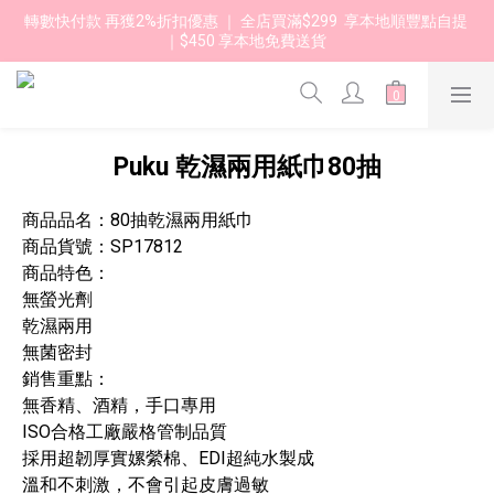
轉數快付款 再獲2%折扣優惠 ｜ 全店買滿$299  享本地順豐點自提 
｜$450 享本地免費送貨 
Puku 乾濕兩用紙巾80抽
商品品名：80抽乾濕兩用紙巾
商品貨號：SP17812
商品特色：
無螢光劑
乾濕兩用
無菌密封
銷售重點：
無香精、酒精，手口專用
ISO合格工廠嚴格管制品質
採用超韌厚實嫘縈棉、EDI超純水製成
溫和不刺激，不會引起皮膚過敏