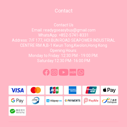
Contact
Contact Us
Email: readygoeasybuy@gmail.com
WhatsApp: +852-5741-8331
Address: 7/F 177, HOI BUN ROAD SEAPOWER INDUSTRIAL
CENTRE RM A,B-1 Kwun Tong,Kwolon,Hong Kong
Opening Hours:
Monday to Friday: 12:30 PM - 19:00 PM.
Saturday:12:30 PM- 16:00 PM