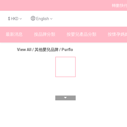
轉數快付
$
HKD
English
最新消息
按品牌分類
按嬰兒產品分類
按懷孕媽
View All
/
其他嬰兒品牌
/
Purflo