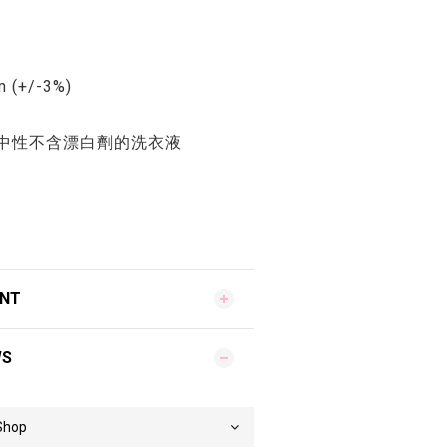
 (+/-3%)
中性不含漂白劑的洗衣液
ENT
WS