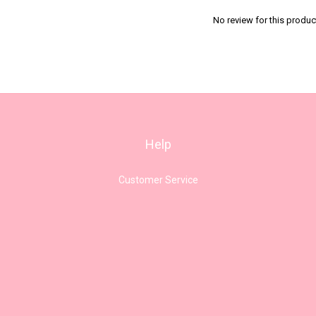
No review for this produc
Help
Customer Service