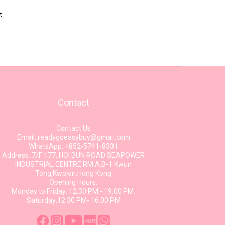
t
Contact
Contact Us
Email: readygoeasybuy@gmail.com
WhatsApp: +852-5741-8331
Address: 7/F 177, HOI BUN ROAD SEAPOWER
INDUSTRIAL CENTRE RM A,B-1 Kwun
Tong,Kwolon,Hong Kong
Opening Hours:
Monday to Friday: 12:30 PM - 19:00 PM.
Saturday:12:30 PM- 16:00 PM