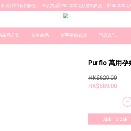
款 再獲2%折扣優惠 ｜ 全店買滿$299  享本地順豐點自提 ｜$450 享本地
媽產品分類
所有商品
新手媽媽必讀
門店資訊
Purflo 萬用
HK$629.00
HK$589.00
ADD TO CART