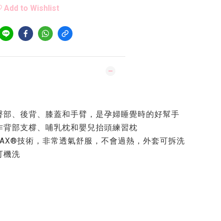
Add to Wishlist
、臀部、後背、膝蓋和手臂，是孕婦睡覺時的好幫手
用作背部支橕、哺乳枕和嬰兒抬頭練習枕
LMAX®技術，非常透氣舒服，不會過熱，外套可拆洗
可機洗