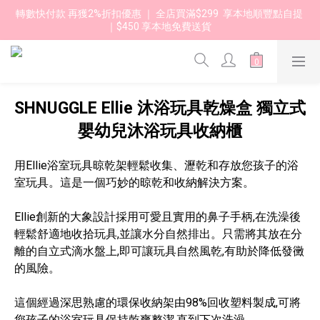
轉數快付款 再獲2%折扣優惠 ｜ 全店買滿$299  享本地順豐點自提 
｜$450 享本地免費送貨 
SHNUGGLE Ellie 沐浴玩具乾燥盒 獨立式
嬰幼兒沐浴玩具收納櫃
用Ellie浴室玩具晾乾架輕鬆收集、瀝乾和存放您孩子的浴
室玩具。這是一個巧妙的晾乾和收納解決方案。
Ellie創新的大象設計採用可愛且實用的鼻子手柄,在洗澡後
輕鬆舒適地收拾玩具,並讓水分自然排出。只需將其放在分
離的自立式滴水盤上,即可讓玩具自然風乾,有助於降低發黴
的風險。
這個經過深思熟慮的環保收納架由98%回收塑料製成,可將
您孩子的浴室玩具保持乾爽整潔,直到下次洗澡。