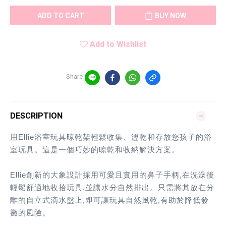
ADD TO CART
BUY NOW
Add to Wishlist
Share
DESCRIPTION
用Ellie浴室玩具晾乾架輕鬆收集、瀝乾和存放您孩子的浴
室玩具。這是一個巧妙的晾乾和收納解決方案。
Ellie創新的大象設計採用可愛且實用的鼻子手柄,在洗澡後
輕鬆舒適地收拾玩具,並讓水分自然排出。只需將其放在分
離的自立式滴水盤上,即可讓玩具自然風乾,有助於降低發
黴的風險。