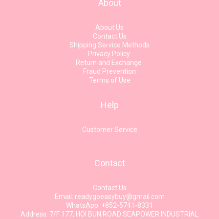
About
About Us
Contact Us
Shipping Service Methods
Privacy Policy
Return and Exchange
Fraud Prevention
Terms of Use
Help
Customer Service
Contact
Contact Us
Email: readygoeasybuy@gmail.com
WhatsApp: +852-5741-8331
Address: 7/F 177, HOI BUN ROAD SEAPOWER INDUSTRIAL