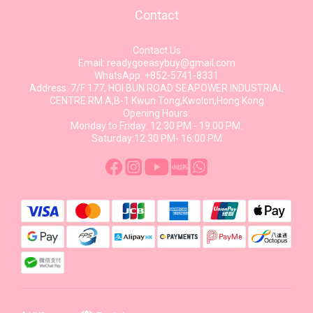
Contact
Contact Us
Email: readygoeasybuy@gmail.com
WhatsApp: +852-5741-8331
Address: 7/F 177, HOI BUN ROAD SEAPOWER INDUSTRIAL
CENTRE RM A,B-1 Kwun Tong,Kwolon,Hong Kong
Opening Hours:
Monday to Friday: 12:30 PM - 19:00 PM.
Saturday:12:30 PM- 16:00 PM