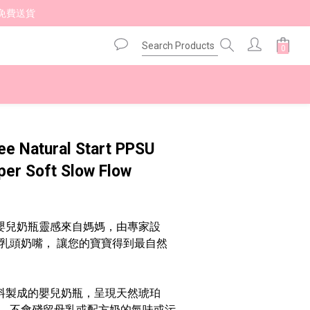
免費送貨 
BUY NOW
e Natural Start PPSU
uper Soft Slow Flow
t 防脹氣嬰兒奶瓶靈感來自媽媽，由專家設
乳頭奶嘴， 讓您的寶寶得到最自然
材料製成的嬰兒奶瓶，呈現天然琥珀
，不會殘留母乳或配方奶的氣味或污