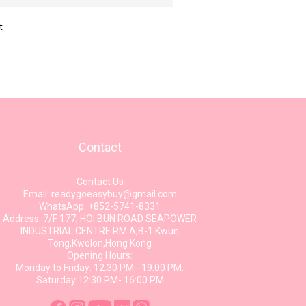
t
Contact
Contact Us
Email: readygoeasybuy@gmail.com
WhatsApp: +852-5741-8331
Address: 7/F 177, HOI BUN ROAD SEAPOWER
INDUSTRIAL CENTRE RM A,B-1 Kwun
Tong,Kwolon,Hong Kong
Opening Hours:
Monday to Friday: 12:30 PM - 19:00 PM.
Saturday:12:30 PM- 16:00 PM