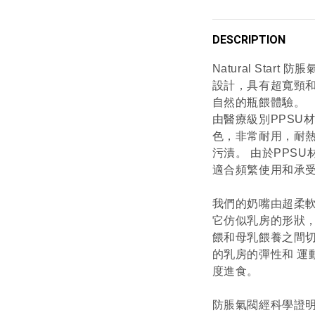
DESCRIPTION
Natural Sta
設計，具有超寬頸和
自然的瓶餵體驗。
由醫療級別PPSU
色，非常耐用，耐
污漬。 由於PPS
適合頻繁使用和承受
我們的奶嘴由超柔
它仿似乳房的形狀
餵和母乳餵養之間切
的乳房的彈性和 運
度進食。
防脹氣閥經科學證