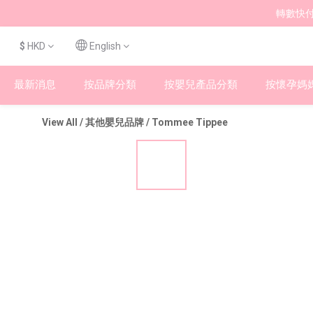
轉數快付
$
HKD
English
最新消息
按品牌分類
按嬰兒產品分類
按懷孕媽
View All
/
其他嬰兒品牌
/
Tommee Tippee