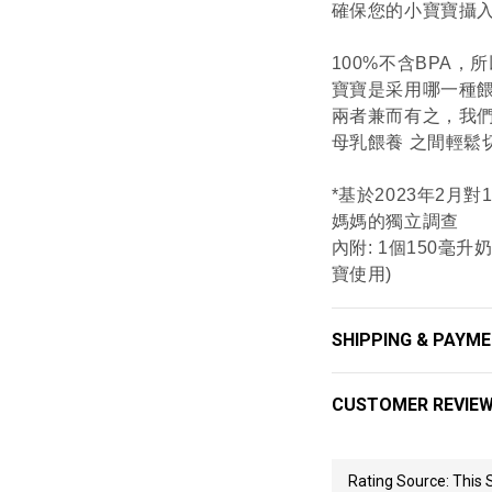
確保您的小寶寶攝
100%不含BPA
寶寶是采用哪一種餵
兩者兼而有之，我們的N
母乳餵養 之間輕鬆
*基於2023年2月對
媽媽的獨立調查
內附: 1個150毫升
寶使用)
SHIPPING & PAYM
CUSTOMER REVIE