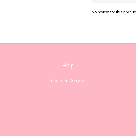
No review for this produc
Help
Customer Service