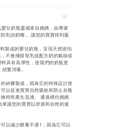
rt 防脹氣嬰兒奶瓶靈感來自媽媽，由專家
防乳頭奶嘴， 讓您的寶寶得到最
材料製成的嬰兒奶瓶，呈現天然琥珀
熱，不會殘留母乳或配方奶的氣味或
U材料具有高彈性，使我們的奶瓶更
 頻繁消毒。
軟的矽膠製成，因為它的特殊設計使
，可以促進寶寶自然吸吮和防止在瓶
換時而產生混淆。 通過模仿媽媽
動來讓您的寶寶以舒適和自然的速
明可以減少餵養不適†，因為它可以