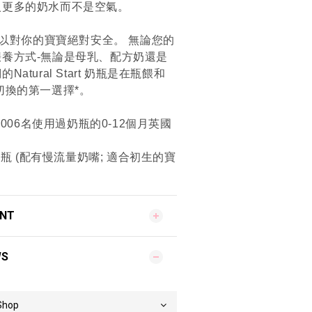
入更多的奶水而不是空氣。
，所以對你的寶寶絕對安全。 無論您的
養方式-無論是母乳、配方奶還是
atural Start 奶瓶是在瓶餵和
切換的第一選擇*。
1006名使用過奶瓶的0-12個月英國
奶瓶 (配有慢流量奶嘴; 適合初生的寶
ENT
WS