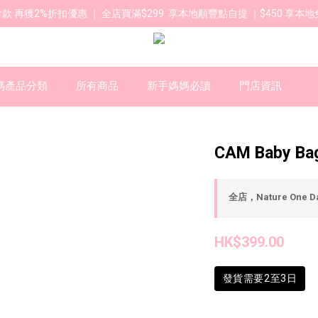
款 再獲2%折扣優惠 ｜ 全店買滿$299  享本地順豐點自提 ｜$450 享本地
媽產品分類
所有商品
新手媽媽必讀
門店資訊
CAM Baby Ba
全店，Nature One D
HK$399.00
發貨需要2至3日