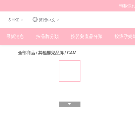
轉數快付
$
HKD
繁體中文
最新消息
按品牌分類
按嬰兒產品分類
按懷孕媽
全部商品
/
其他嬰兒品牌
/
CAM