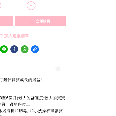
立即購買
加入追蹤清單
是一個可陪伴寶寶成長的浴盆!
(0至6個月)最大的舒適度;較大的寶寶
坐著另一邊的座位上
沐浴海棉和肥皂, 和小洗澡杯可讓寶