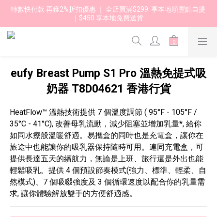
轉數快付款 再獲2%折扣優惠 ｜ 全店買滿$299  享本地順豐點自提 
｜$450 享本地免費送貨 
eufy Breast Pump S1 Pro 溫熱免提式吸
奶器 T8D04621 香港行貨
HeatFlow™ 溫熱技術提供 7 個溫度調節 ( 95°F - 105°F / 
35°C - 41°C), 改善母乳流動，減少阻塞並增加乳量*, 給你
如同水療般溫暖舒適。易攜盒的同時也是充電盒，讓你在
旅途中也能讓你的吸乳器保持隨時可用。連同充電盒，可
提供長達五天的續航力，無論是上班、旅行還是外出也能
輕鬆吸乳。提供 4 個預設節奏模式(強力、標準、輕柔、自
然模式)、7 個吸啜強度及 3 個循環速度以配合你的乳量需
求, 讓你體驗解放雙手的方便舒適感。