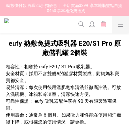
轉數快付款 再獲2%折扣優惠 ｜ 全店買滿$299  享本地順豐點自提 
｜$450 享本地免費送貨 
eufy 熱敷免提式吸乳器 E20/S1 Pro 原
廠儲乳罐 2個裝
相容性：相容於 eufy E20 / S1 Pro 吸乳器。
安全材質：採用不含雙酚A的塑膠材質製成，對媽媽和寶
寶都安全。
易於清潔：每次使用後用溫肥皂水清洗並徹底沖洗。可放
入洗碗機、冰箱和冷凍室，清潔快速方便。
可靠性保證： eufy 吸乳器配件享有 90 天有限製造商保
固。
使用壽命：通常為 6 個月。如果吸力和性能在使用和消毒
後下降，或根據您的使用情況，請更換。