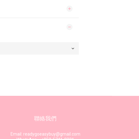
聯絡我們
Email: readygoeasybuy@gmail.com