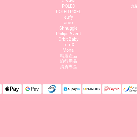
UPANG
POLED
九龍
POLED PIXEL
eufy
anex
Shnuggle
Philips Avent
Orbit Baby
TernX
Monai
精選產品
旅行用品
清貨專區