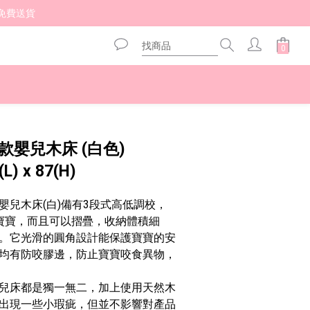
免費送貨 
立即購買
歐洲款嬰兒木床 (白色)
(L) x 87(H)
摺疊式嬰兒木床(白)備有3段式高低調校，
寶寶，而且可以摺疊，收納體積細
。它光滑的圓角設計能保護寶寶的安
均有防咬膠邊，防止寶寶咬食異物，
兒床都是獨一無二，加上使用天然木
出現一些小瑕疵，但並不影響對產品