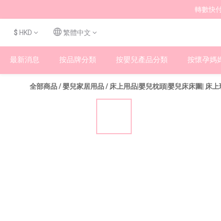
轉數快付
$
HKD
繁體中文
最新消息
按品牌分類
按嬰兒產品分類
按懷孕媽
全部商品
/
嬰兒家居用品
/
床上用品|嬰兒枕頭|嬰兒床床圍| 床