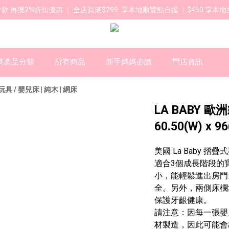
款 再獲2%折扣優惠 ｜ 全店買滿$299  享本地順豐點自提 ｜$450 享本地
媽產品分類
所有商品
新手媽媽必讀
門店資訊
上玩具
/
嬰兒床 | 純木 | 網床
LA BABY 
60.50(W) x 96
美國 La Baby 
適合3個成長階段的
小，能輕鬆進出房門
全。另外，兩側床欄
保護牙齦健康。
請注意：因每一張嬰
材製造，因此可能會