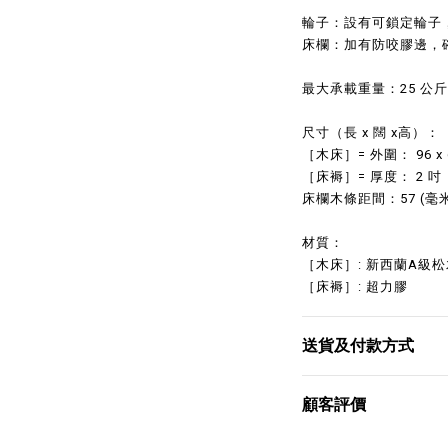
輪子：設有可鎖定輪子
床欄：加有防咬膠邊，
最大承載重量：25 公斤
尺寸（長 x 闊 x高）：
［木床］= 外圍： 96 x 60
［床褥］= 厚度： 2 吋
床欄木條距間：57 (毫米
材質：
［木床］: 新西蘭A級松
［床褥］: 超力膠
送貨及付款方式
顧客評價