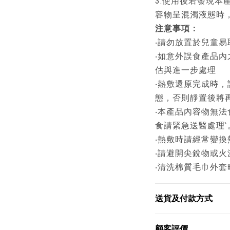
3.使用後若發現本
容物呈混濁液態時
注意事項：
‧請勿放置於兒童
‧如意外誤食產品
估與進一步處理
‧熱敷還原完成時
態，否則靜置後將
‧本產品內容物無
食請緊急送醫處理‵
‧熱敷時請經常變
‧請避開尖銳物或
‧清洗棉質毛巾外
送貨及付款方式
顧客評價