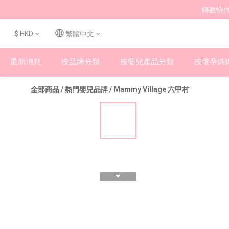
轉數快付
$
HKD
繁體中文
最新消息
按品牌分類
按嬰兒產品分類
按懷孕媽
全部商品
/
熱門嬰兒品牌
/
Mammy Village 六甲村