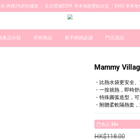
款 再獲2%折扣優惠 ｜ 全店買滿$299  享本地順豐點自提 ｜$450 享本地
媽產品分類
所有商品
新手媽媽必讀
門店資訊
Mammy Vil
・比熱水袋更安全、
・一按就熱，即時舒
・特殊圓弧造型，可
・附贈柔軟隔熱套，
售出
30+
HK$118.00