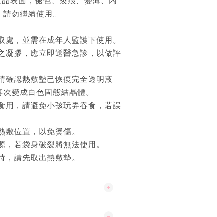
產品表面，褪色、裂痕、變薄、內
，請勿繼續使用。
易取處，並需在成年人監護下使用。
內之凝膠，應立即送醫急診，以做評
，請確認熱敷墊已恢復完全透明液
再次變成白色固態結晶體。
法食用，請避免小孩玩弄吞食，若誤
。
換熱敷位置，以免燙傷。
火源，若袋身破裂將無法使用。
套時，請先取出熱敷墊。