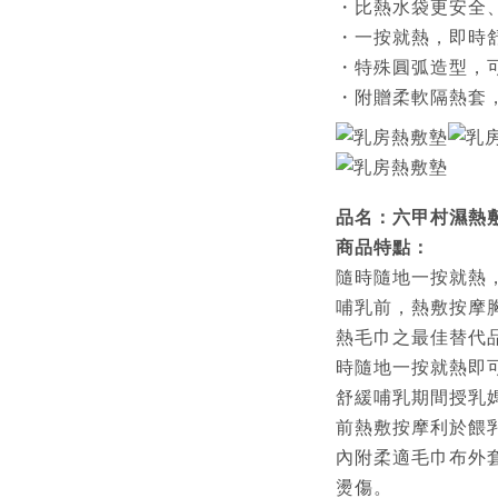
・比熱水袋更安全
・一按就熱，即時
・特殊圓弧造型，
・附贈柔軟隔熱套
品名：六甲村濕熱
商品特點：
隨時隨地一按就熱
哺乳前，熱敷按摩
熱毛巾之最佳替代
時隨地一按就熱即
舒緩哺乳期間授乳
前熱敷按摩利於餵
內附柔適毛巾布外
燙傷。