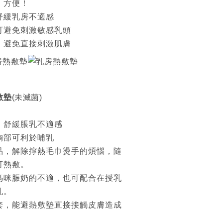
、方便！
舒緩乳房不適感
可避免刺激敏感乳頭
，避免直接刺激肌膚
敷墊
(未滅菌)
，舒緩脹乳不適感
胸部可利於哺乳
品，解除擰熱毛巾燙手的煩惱，隨
可熱敷。
媽咪脤奶的不適，也可配合在授乳
乳。
套，能避熱敷墊直接接觸皮膚造成