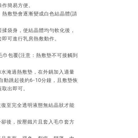
操作簡易方便。
，熱敷墊會逐漸變成白色結晶體(請
搓揉袋身，使結晶體均勻軟化後，
套即可進行乳房熱敷動作。
〉
毛巾包覆(注意：熱敷墊不可接觸到
加水淹過熱敷墊，在外鍋加入適量
自動跳起後約6-10分鐘，且敷墊恢
蓋取出即可。
恢復至完全透明液態無結晶狀才能
冷卻後，按壓鐵片且套入毛巾套方