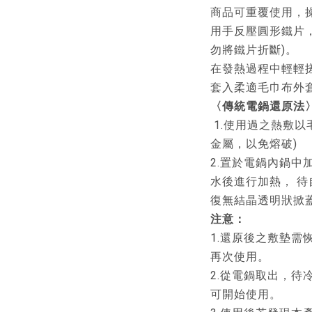
商品可重覆使用，
用手反壓圓形鐵片
勿將鐵片折斷)。
在發熱過程中輕輕
套入柔適毛巾布外
〈傳統電鍋還原法
1.使用過之熱敷以
金屬，以免熔破)
2.置於電鍋內鍋中
水後進行加熱， 待
復無結晶透明狀掀
注意：
1.還原後之敷墊需
再次使用。
2.從電鍋取出，待
可開始使用。