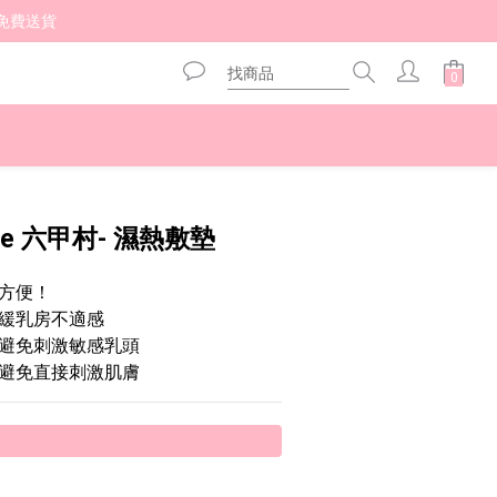
免費送貨 
立即購買
lage 六甲村- 濕熱敷墊
方便！
緩乳房不適感
避免刺激敏感乳頭
避免直接刺激肌膚