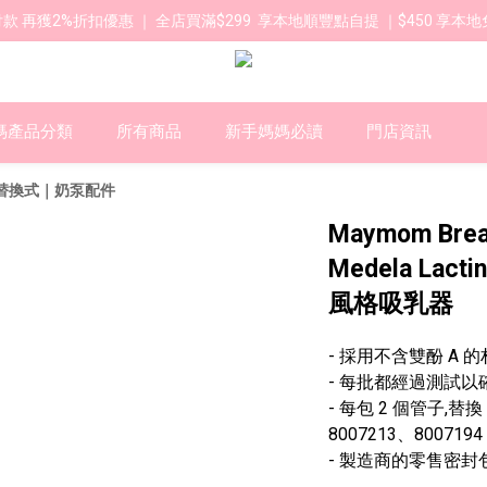
款 再獲2%折扣優惠 ｜ 全店買滿$299  享本地順豐點自提 ｜$450 享本地
媽產品分類
所有商品
新手媽媽必讀
門店資訊
用替換式｜奶泵配件
Maymom Bre
Medela Lac
風格吸乳器
- 採用不含雙酚 A 
- 每批都經過測試以
- 每包 2 個管子,替換 
8007213、8007194
- 製造商的零售密封