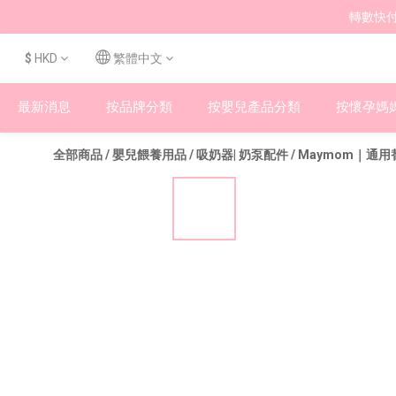
轉數快付
$
HKD
繁體中文
最新消息
按品牌分類
按嬰兒產品分類
按懷孕媽
全部商品
/
嬰兒餵養用品
/
吸奶器| 奶泵配件
/
Maymom｜通