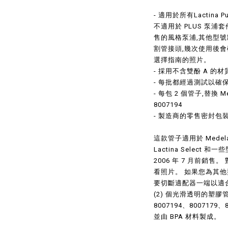
- 適用於所有Lactin
不適用於 PLUS 泵浦套件。
售的風格泵浦,其他型
割管接頭,幾次使用後會破
選擇指南的照片。
- 採用不含雙酚 A 的材
- 每批都經過測試以確
- 每包 2 個管子,替換 Me
8007194
- 製造商的零售密封包
這款管子適用於 Medela 
Lactina Select 和一些
2006 年 7 月前銷售。 
看照片。 如果您為其他型號
要切斷適配器一端以適
(2) 個光滑透明的塑膠管 (3
8007194、8007179
並由 BPA 材料製成。