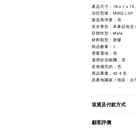
產品尺寸：‎18 x 1 x 15
項目型號：‎‎M002-LSP
製造商停產：‎否
安全警告：‎本產品包含
目標性別：‎‎Male
材料類型：‎‎塑膠
商品數量：‎‎1
需要電池：‎‎否
適用於洗碗機：‎‎否
是便攜式的：‎‎否
商品重量：‎‎42.4 克
原產地國家 / 地區：‎‎台
送貨及付款方式
顧客評價