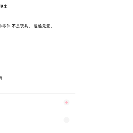
 厘米
小零件,不是玩具。 遠離兒童。
灣