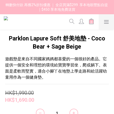
轉數快付款 再獲2%折扣優惠 ｜ 全店買滿$299  享本地順豐點自提 
｜$450 享本地免費送貨 
Parklon Lapure Soft 舒美地墊 - Coco
Bear + Sage Beige
遊戲墊是來自不同國家媽媽都喜愛的一個很好的產品。它
提供一個安全和理想的環境給寶寶學習坐，爬或躺下。表
面是柔軟而堅實，適合小腳丫在地墊上學走路和給活躍幼
童用作為一個健身墊。
HK$1,990.00
HK$1,690.00