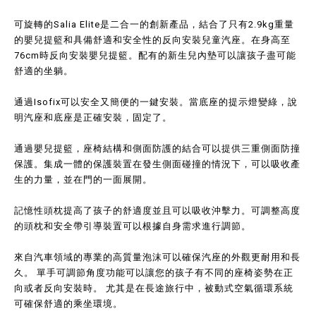
可旋轉的Salia Elite是二合一的創新產品，結合了只有2.9kg重量
的嬰兒提籃和具備舒適和安全性的反向安裝兒童汽座。在身高至
76cm時反向安裝嬰兒提籃。配有的新生兒內墊可以讓孩子盡可能
舒適的坐躺。
通過Isofix可以安全又簡便的一鍵安裝。當底座的提示燈變綠，說
明汽座和底座是正確安裝，固定了。
通過嬰兒提籃，座椅結構和側面防護的結合可以提供三重側面防撞
保護。集成一體的保護裝置在發生側面碰撞的情況下，可以吸收產
生的力量，並在門的一面展開。
記憶性頭枕提高了孩子的舒適度並且可以吸收沖擊力。可調整高度
的頭枕和安全帶引導裝置可以根據自身需求進行調節。
來自汽車領域的專業的高質量泡沫可以確保汽座的外觀更耐用和長
久。 單手可調節角度功能可以讓您的孩子有不同的座椅姿勢在正
向或者反向安裝時。 尤其是在長途旅行中，被動式空氣循環系統
可確保舒適的乘坐環境。