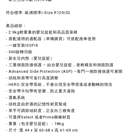
符合標準: 歐洲標準i-Size R129/02
產品細節：
- 2.9kg輕重量的嬰兒提籃和高品質座椅
- 搭配適用的適配器（單獨購買）可搭配推車使用
- 一鍵安裝ISOFIX
- 360旋轉功能
- 新生兒內墊（嬰兒提籃）
- 三重側面防撞保護 – 結合嬰兒提籃，座椅構造和側面防護
- Advanced Side Protection (ASP) –靠門一側防撞保護可展開
- 頭枕和肩帶可進行高度調整
- HERO-安全帶系統，不會出現安全帶滑落或者翻轉的情況
- 安全帶卡扣帶有塗層，防止夏天過熱
- 透氣系統
- 頭枕是由舒適的記憶性材質製成
- 單手可調節傾斜度，正反向三種角度
- 可選擇Select 或者Prime兩種材質
- 重量（包含嬰兒提籃）：18kg
- 尺寸: 寬 44 x 深 63-68 x 高 61-69 cm