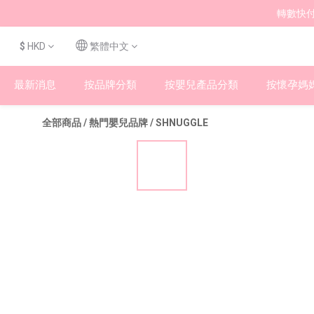
轉數快付
$
HKD
繁體中文
最新消息
按品牌分類
按嬰兒產品分類
按懷孕媽
全部商品
/
熱門嬰兒品牌
/
SHNUGGLE