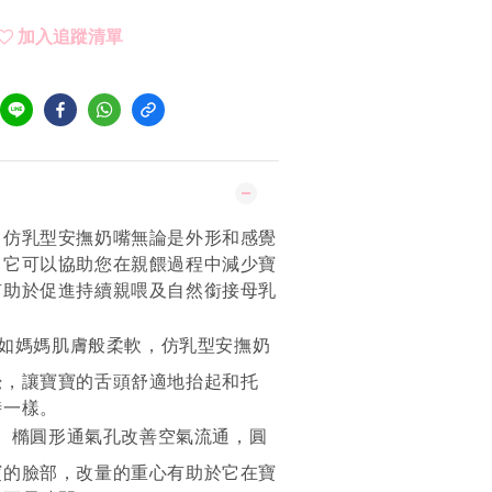
加入追蹤清單
，仿乳型安撫奶嘴無論是外形和感覺
。它可以協助您在親餵過程中減少寶
有助於促進持續親喂及自然銜接母乳
如媽媽肌膚般柔軟，仿乳型安撫奶
覺，讓寶寶的舌頭舒適地抬起和托
時一樣。
： 橢圓形通氣孔改善空氣流通，圓
寶的臉部，改量的重心有助於它在寶