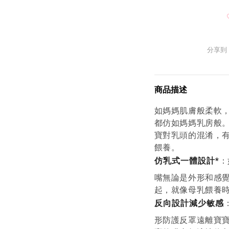
分享到
商品描述
如媽媽肌膚般柔軟
都仿如媽媽乳房般
寶對乳頭的混淆，
餵養。
仿乳式一體設計*
：
嘴無論是外形和感
起，就像母乳餵養
反向設計減少敏感
形防護反罩遠離寶