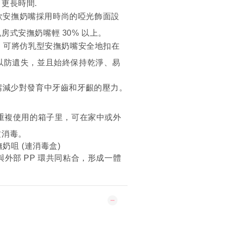
更長時間.
款安撫奶嘴採用時尚的啞光飾面設
房式安撫奶嘴輕 30% 以上。
：可將仿乳型安撫奶嘴安全地扣在
以防遺失，並且始終保持乾淨、易
。
嘴減少對發育中牙齒和牙齦的壓力。
可重複使用的箱子里，可在家中或外
波消毒。
撫奶咀 (連消毒盒)
與外部 PP 環共同粘合，形成一體