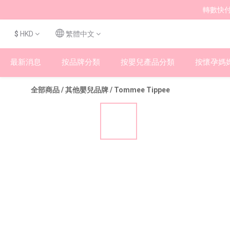
轉數快付
$
HKD
繁體中文
最新消息
按品牌分類
按嬰兒產品分類
按懷孕媽
全部商品
/
其他嬰兒品牌
/
Tommee Tippee