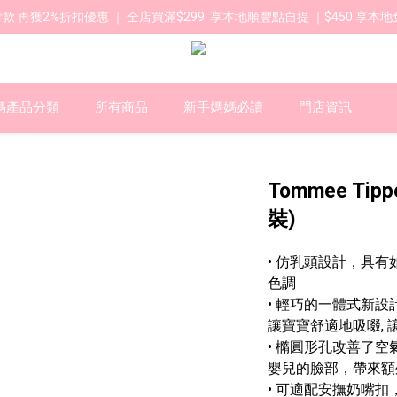
款 再獲2%折扣優惠 ｜ 全店買滿$299  享本地順豐點自提 ｜$450 享本地
媽產品分類
所有商品
新手媽媽必讀
門店資訊
Tommee Ti
裝)
• 仿乳頭設計，具
色調
• 輕巧的一體式新
讓寶寶舒適地吸啜,
• 橢圓形孔改善了
嬰兒的臉部，帶來額
• 可適配安撫奶嘴