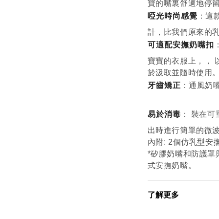
寶的嘴裏舒適地停留
啞光時尚感覺
：這
計，比我們原來的乳
可適配安撫奶嘴扣
寶寶的衣服上，， 
於汲取並隨時使用
牙齒矯正
：通風奶
易於消毒
： 裝在
出時進行簡單的微
內附: 2個仿乳型安
*矽膠奶嘴和防護罩
式安撫奶嘴。
了解更多