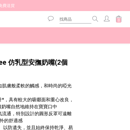
免費送貨 
立即購買
ppee 仿乳型安撫奶嘴(2個
有如肌膚般柔軟的觸感，和時尚的啞光
設計*，具有較大的吸啜面和重心改良，
 讓奶嘴自然地維持在寶寶口中
空氣流通，特別設計的圓形反罩可遠離
外的舒適感
扣， 以防遺失，並且始終保持乾淨、易